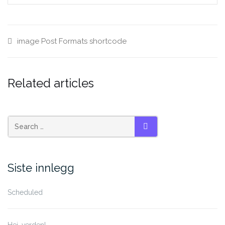
image
Post Formats
shortcode
Related articles
Search
SEARCH
for:
Siste innlegg
Scheduled
Hei, verden!